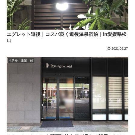
エグレット道後｜コスパ良く道後温泉宿泊｜in愛媛県松
山
2021.09.27
ホテル 旅館 宿