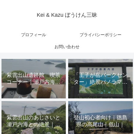
Kei & Kazu ぼうけん三昧
プロフィール
プライバシーポリシー
お問い合わせ
紫雲出山遺跡館 喫茶
「王子が岳パークセン
コーナー｜瀬戸内海が
ター」絶景パノラマビ
一望できる絶景 天空
ュー「belk(ベルク)」
の喫茶店|in香川県
in岡山県 倉敷市 玉
野市
紫雲出山のあじさいと
登山初心者向け｜徳島
瀬戸内海との絶景｜香
県の高尾山｜低山｜
川県観光スポット｜