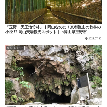
「玉野 天王池竹林」｜岡山なのに！京都嵐山の竹林の
小径 !? 岡山穴場観光スポット｜in岡山県玉野市
2022.07.30
観光 レジャー