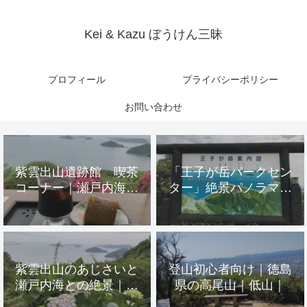
Kei & Kazu ぼうけん三昧
プロフィール
プライバシーポリシー
お問い合わせ
紫雲出山遺跡館 喫茶
「王子が岳パークセン
コーナー｜瀬戸内海が
ター」絶景パノラマビ
一望できる絶景 天空
ュー「belk(ベルク)」
の喫茶店|in香川県
in岡山県 倉敷市 玉
野市
紫雲出山のあじさいと
登山初心者向け｜徳島
瀬戸内海との絶景｜香
県の高尾山｜低山｜
川県観光スポット｜